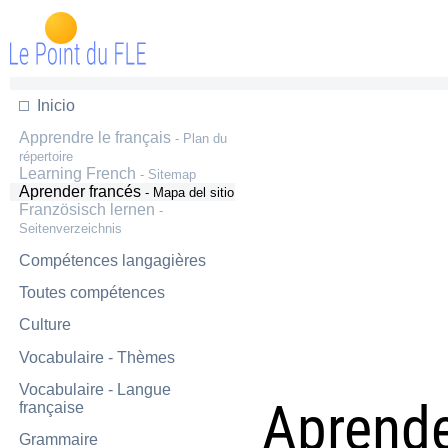
Inicio
Apprendre le français
- Plan du
répertoire
Learning French
- Sitemap
Aprender francés
- Mapa del sitio
Französisch lernen
-
Seitenverzeichnis
Compétences langagières
Toutes compétences
Culture
Vocabulaire - Thèmes
Vocabulaire - Langue
Aprende
française
Grammaire