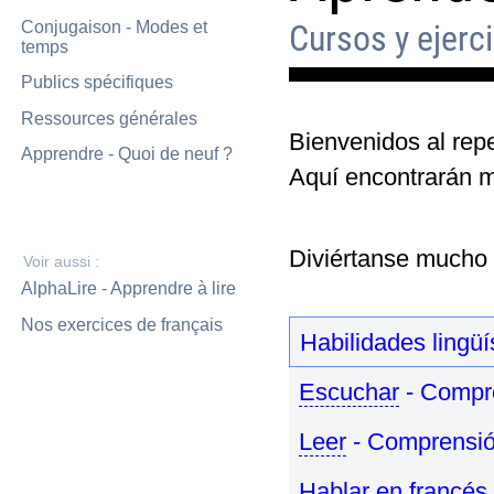
Conjugaison - Modes et
Cursos y ejerci
temps
Publics spécifiques
Ressources générales
Bienvenidos al repe
Apprendre - Quoi de neuf ?
Aquí encontrarán má
Diviértanse mucho 
AlphaLire - Apprendre à lire
Nos exercices de français
Habilidades lingüí
Escuchar
- Compr
Leer
- Comprensió
Hablar
en francés