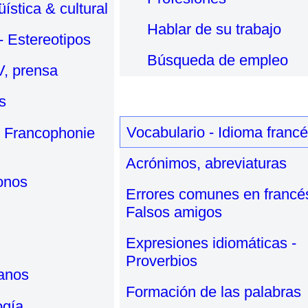
üística & cultural
Hablar de su trabajo
 - Estereotipos
Búsqueda de empleo
V, prensa
s
Vocabulario - Idioma franc
& Francophonie
Acrónimos, abreviaturas
onos
Errores comunes en francés
Falsos amigos
Expresiones idiomáticas -
Proverbios
anos
Formación de las palabras
ogía