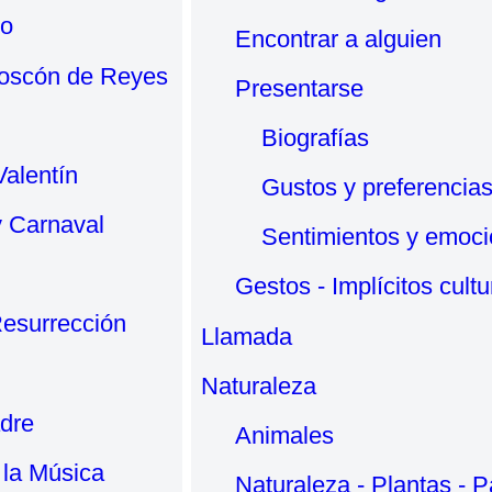
vo
Encontrar a alguien
Roscón de Reyes
Presentarse
Biografías
alentín
Gustos y preferencia
y Carnaval
Sentimientos y emoc
Gestos - Implícitos cultu
esurrección
Llamada
Naturaleza
adre
Animales
 la Música
Naturaleza - Plantas - P