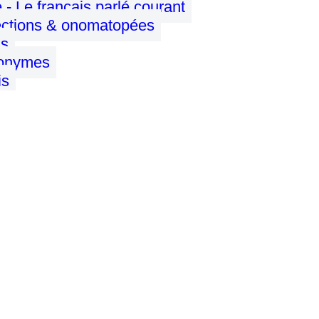
- Le français parlé courant
jections & onomatopées
ns
onymes
is