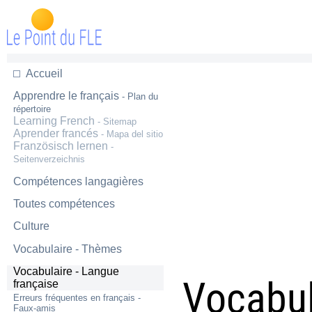
Accueil
Apprendre le français
- Plan du
répertoire
Learning French
- Sitemap
Aprender francés
- Mapa del sitio
Französisch lernen
-
Seitenverzeichnis
Compétences langagières
Toutes compétences
Culture
Vocabulaire - Thèmes
Vocabulaire - Langue
Vocabul
française
Erreurs fréquentes en français -
Faux-amis