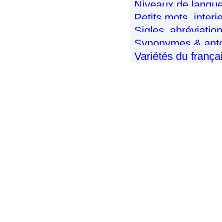
Niveaux de langue 
Petits mots, inter
Sigles, abréviatio
Synonymes & ant
Variétés du frança