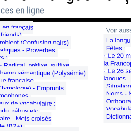
ices en ligne
 en français
Voir auss
friends)
La langu
mblent (Confusing pairs)
Fêtes :
atiques - Proverbes
Le 20 ma
s :
la Franco
 Radical, préfixe, suffixe
Le 26 s
Champ sémantique (Polysémie)
langues
gue française
Situatio
Étymologie) - Emprunts
Noms - N
mophones
Orthogr
jeux de vocabulaire :
Vocabula
u, rébus etc.
Dictionn
aire - Mots croisés
ile (B2+)