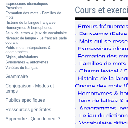
Expressions idiomatiques -
Cours et exerc
Proverbes
Formation des mots - Familles de
mots
Histoire de la langue française
Erreurs fréquentes
Homonymes & homophones
Faux-amis (False 
Jeux de lettres & jeux de vocabulaire
Niveaux de langue - Le français parlé
Mots qui se resse
courant
Petits mots, interjections &
Expressions idiom
onomatopées
Formation des mot
Sigles, abréviations
Synonymes & antonymes
Familles de mots -
Variétés du français
Champ lexical / 
Grammaire
Histoire de la lan
Origine des mots (
Conjugaison - Modes et
temps
Homonymes & ho
Jeux de lettres & 
Publics spécifiques
Anagrammes, pend
Ressources générales
Le jeu du dictionn
Apprendre - Quoi de neuf ?
Vocabulaire diffic