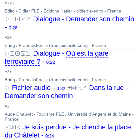
A1 A2
Edito / Didier FLE - Éditions Hatier - didierfle-edito - France
Dialogue -
Demander son chemin
-
0:28
A2+
Bridg / FrancaisFacile (francaisfacile.com) - France
Dialogue -
Où est la gare
ferroviaire ?
-
0:22
A2+
Bridg / FrancaisFacile (francaisfacile.com) - France
Fichier audio -
+
Dans la rue -
0:32
Demander son chemin
A2
Aude Chauvet / Tourisme FLE / Université d'Angers et du Maine -
France
Je suis perdue - Je cherche la place
du Châtelet -
0:34