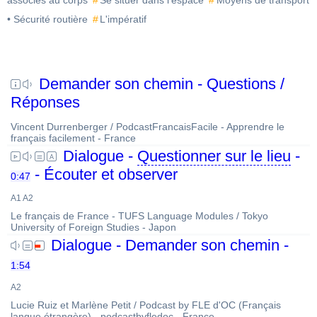
associés au corps
Se situer dans l'espace
Moyens de transport
• Sécurité routière
L'impératif
Demander son chemin - Questions /
Réponses
Vincent Durrenberger / PodcastFrancaisFacile - Apprendre le
français facilement - France
Dialogue -
Questionner sur le lieu
-
- Écouter et observer
0:47
A1 A2
Le français de France - TUFS Language Modules / Tokyo
University of Foreign Studies - Japon
Dialogue - Demander son chemin -
1:54
A2
Lucie Ruiz et Marlène Petit / Podcast by FLE d'OC (Français
langue étrangère) - podcastbyfledoc - France