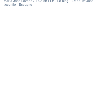
María José Lozano / TICs en FLE - Le blog-FLE de Mª José -
ticsenfle - Espagne