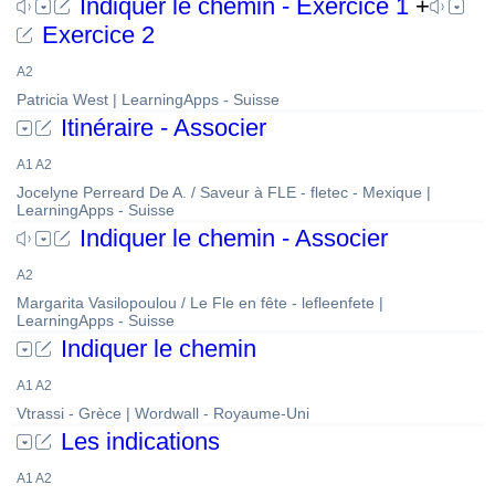
Indiquer le chemin - Exercice 1
+
Exercice 2
A2
Patricia West | LearningApps - Suisse
Itinéraire - Associer
A1 A2
Jocelyne Perreard De A. / Saveur à FLE - fletec - Mexique |
LearningApps - Suisse
Indiquer le chemin - Associer
A2
Margarita Vasilopoulou / Le Fle en fête - lefleenfete |
LearningApps - Suisse
Indiquer le chemin
A1 A2
Vtrassi - Grèce | Wordwall - Royaume-Uni
Les indications
A1 A2