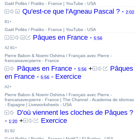
Gaël Pollès / Pratiks - France | YouTube - USA
Qu'est-ce que l'Agneau Pascal ? -
2:02
B1+
Gaël Pollès / Pratiks - France | YouTube - USA
Pâques en France -
5:56
A2 B1+
Pierre Babon & Noemi Oshima / Français avec Pierre -
francaisavecpierre - France
Pâques en France -
+
Pâques
5:56
en France -
- Exercice
5:56
A2+
Pierre Babon & Noemi Oshima / Français avec Pierre -
francaisavecpierre - France | The Channel - Academia de idiomas
- Espagne | Liveworksheets - USA
D'où viennent les cloches de Pâques ?
-
+
Exercice
1:20
B1 B2
Gaël Pollès / Pratiks - France | Noli67 | FLEvideo - USA