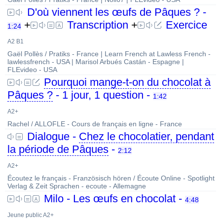
D'où viennent les œufs de Pâques ? -
+
Transcription
+
Exercice
1:24
A2 B1
Gaël Pollès / Pratiks - France | Learn French at Lawless French -
lawlessfrench - USA | Marisol Arbués Castán - Espagne |
FLEvideo - USA
Pourquoi mange-t-on du chocolat à
Pâques ?
- 1 jour, 1 question -
1:42
A2+
Rachel / ALLOFLE - Cours de français en ligne - France
Dialogue -
Chez le chocolatier, pendant
la période de Pâques
-
2:12
A2+
Écoutez le français - Französisch hören / Écoute Online - Spotlight
Verlag & Zeit Sprachen - ecoute - Allemagne
Milo - Les œufs en chocolat -
4:48
Jeune public A2+