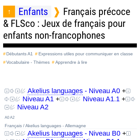
Enfants
Français précoce
& FLSco : Jeux de français pour
enfants non-francophones
Débutants A1
Expressions utiles pour communiquer en classe
Vocabulaire - Thèmes
Apprendre à lire
Akelius languages
- Niveau A0
+
Niveau A1
+
Niveau A1.1
+
Niveau A2
A0 A2
Français / Akelius languages - Allemagne
Akelius languages
- Niveau B0
+