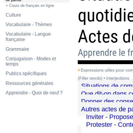
+ Cours de français en ligne
quotidi
Culture
Vocabulaire - Thèmes
Actes d
Vocabulaire - Langue
française
Grammaire
Apprendre le f
Conjugaison - Modes et
temps
Expressions utiles pour co
Publics spécifiques
(Filler words) • Interjections
Ressources générales
Situations de com
Que dit-on dans ce
Apprendre - Quoi de neuf ?
Donner des conse
Autres actes de p
Inviter - Propos
Protester - Cont