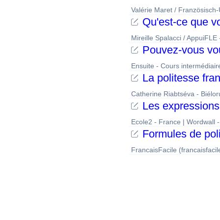
Valérie Maret / Französisc
Qu'est-ce que vo
Mireille Spalacci / AppuiFLE
Pouvez-vous vous
Ensuite - Cours intermédiai
La politesse fran
Catherine Riabtséva - Biélor
Les expressions 
Ecole2 - France | Wordwall
Formules de poli
FrancaisFacile (francaisfaci