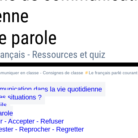
enne
e parole
rançais - Ressources et quiz
mmuniquer en classe - Consignes de classe
Le français parlé courant
munication dans la vie quotidienne
s situations ?
ils
arole
er - Accepter - Refuser
ester - Reprocher - Regretter