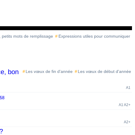
s, petits mots de remplissage
Expressions utiles pour communiquer
ce, bon
Les vœux de fin d'année
Les vœux de début d'année
A1
:58
A1 A2+
A2+
 ?