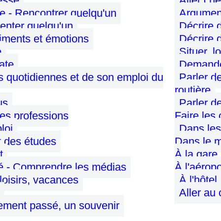
tesse
Aller ch
e - Rencontrer quelqu'un
Argument
enter quelqu'un
Décrire 
timents et émotions
Décrire 
e
Situer, l
date
Demander
és quotidiennes et de son emploi du
Parler de
routière
us
Parler de
des professions
Faire les 
loi
Dans les
et des études
Dans le m
t
À la gare
ité - Comprendre les médias
À l'aérop
 loisirs, vacances
À l'hôtel
Aller au
ement passé, un souvenir