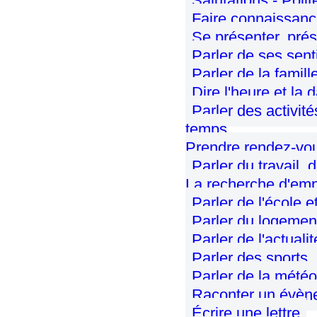
Salutations - Poli
Faire connaissanc
Se présenter, prés
Parler de ses sen
Parler de la famill
Dire l'heure et la 
Parler des activit
temps
Prendre rendez-vo
Parler du travail, 
La recherche d'emp
Parler de l'école 
Parler du logemen
Parler de l'actual
Parler des sports,
Parler de la météo
Raconter un évèn
Écrire une lettre