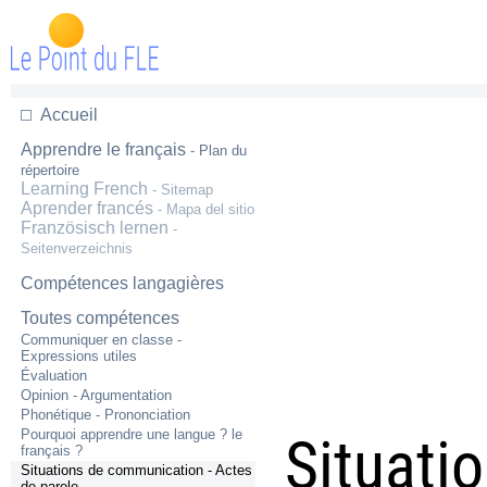
Accueil
Apprendre le français
- Plan du
répertoire
Learning French
- Sitemap
Aprender francés
- Mapa del sitio
Französisch lernen
-
Seitenverzeichnis
Compétences langagières
Toutes compétences
Communiquer en classe -
Expressions utiles
Évaluation
Opinion - Argumentation
Phonétique - Prononciation
Pourquoi apprendre une langue ? le
Situati
français ?
Situations de communication - Actes
de parole