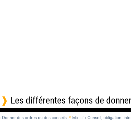
Les différentes façons de donner
 › Donner des ordres ou des conseils
Infinitif › Conseil, obligation, int