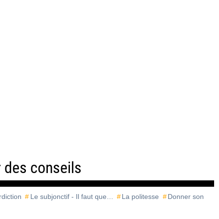
 des conseils
erdiction
Le subjonctif - Il faut que…
La politesse
Donner son