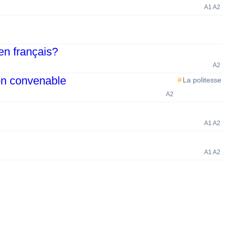
A1 A2
en français?
A2
ion convenable
La politesse
A2
A1 A2
A1 A2