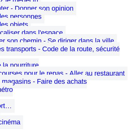
ez le médecin
er - Donner son opinion
des personnes
des objets
ocaliser dans l'espace
 son chemin - Se diriger dans la ville
s transports - Code de la route, sécurité
 la nourriture
courses pour le repas - Aller au restaurant
 magasins - Faire des achats
étro
ort…
 cinéma