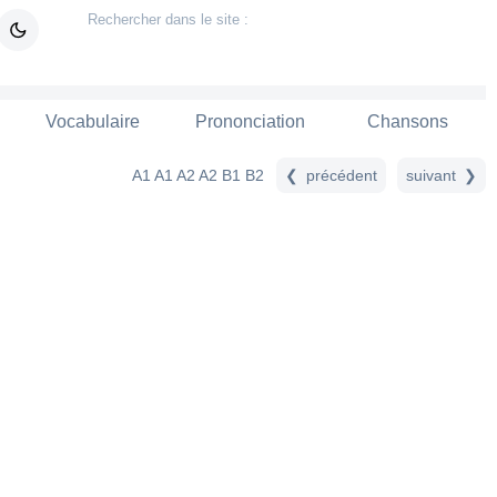
Vocabulaire
Prononciation
Chansons
précédent
suiv
A1
A1 A2
A2
B1
B2