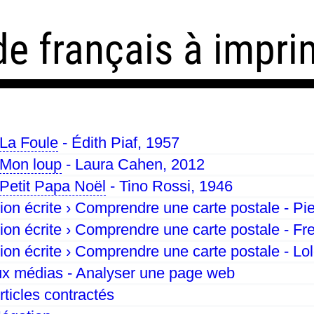
de français à impri
La Foule
- Édith Piaf, 1957
Mon loup
- Laura Cahen, 2012
Petit Papa Noël
- Tino Rossi, 1946
n écrite › Comprendre une carte postale - Pie
n écrite › Comprendre une carte postale - Fr
n écrite › Comprendre une carte postale - Lo
x médias - Analyser une page web
ticles contractés