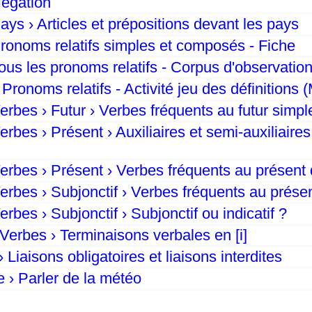
égation
s › Articles et prépositions devant les pays
onoms relatifs simples et composés - Fiche
us les pronoms relatifs - Corpus d'observatio
ronoms relatifs - Activité jeu des définitions (
bes › Futur › Verbes fréquents au futur simple 
bes › Présent › Auxiliaires et semi-auxiliaires 
bes › Présent › Verbes fréquents au présent de
bes › Subjonctif › Verbes fréquents au présen
bes › Subjonctif › Subjonctif ou indicatif ?
Verbes › Terminaisons verbales en
[i]
 Liaisons obligatoires et liaisons interdites
 › Parler de la météo