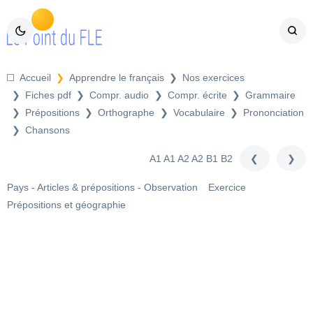
Compr. audio
Compr. écrite
Grammaire
Prépositions
Orthographe
Vocabulaire
Prononciation
Chansons
précédent
suiva
A1
A1 A2
A2
B1
B2
Pays - Articles & prépositions - Observation
Exercice
Prépositions et géographie