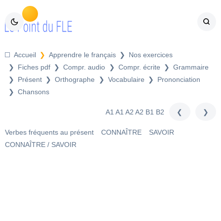
Compr. audio
Compr. écrite
Grammaire
Présent
Orthographe
Vocabulaire
Prononciation
Chansons
précédent
suiva
A1
A1 A2
A2
B1
B2
Verbes fréquents au présent
CONNAÎTRE
SAVOIR
CONNAÎTRE / SAVOIR