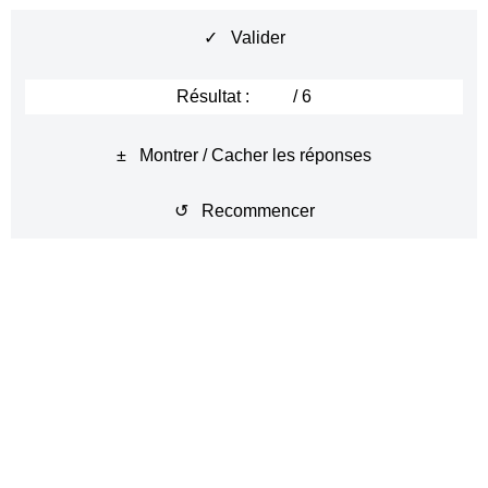
✓ Valider
Je
connais
quelqu'un ici !
Résultat :
/ 6
Je vois que vous
connaissez
bien votre
vocabulaire.
± Montrer / Cacher les réponses
Tu
connais
le nom de ce fruit ?
↺ Recommencer
Il
connaît
ce poème par cœur.
Nous
connaissons
bien nos voisins.
Elles sont très compétentes, elles
connaissent
bien leur métier.