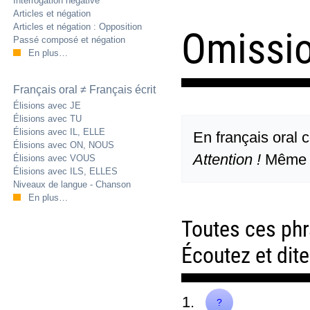
Interrogation négative
Articles et négation
Articles et négation : Opposition
Omissio
Passé composé et négation
En plus…
Français oral ≠ Français écrit
Élisions avec JE
Élisions avec TU
Élisions avec IL, ELLE
En français oral 
Élisions avec ON, NOUS
Attention !
Même s
Élisions avec VOUS
Élisions avec ILS, ELLES
Niveaux de langue - Chanson
En plus…
Toutes ces phr
Écoutez et dit
1.
Je n'ai pas faim.
?