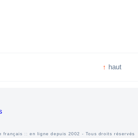
vérité.
 voiture.
dit.
 entendu.
pas le nom de ce fruit ?
haut
s
 français :: en ligne depuis 2002 - Tous droits réservés