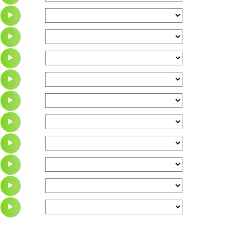
pris !
tastrophe.
 cela.
 !
.
ure.
ndu.
 nom de ce fruit ?