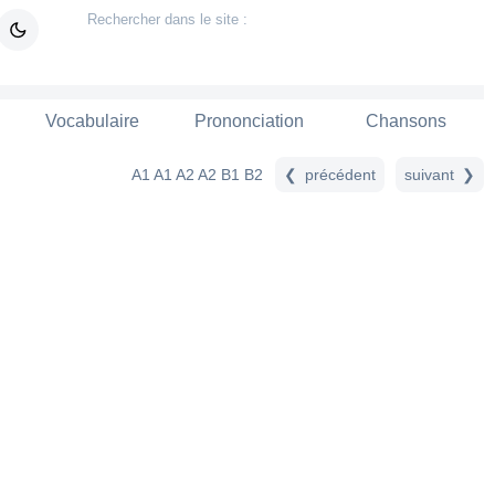
Vocabulaire
Prononciation
Chansons
précédent
suiv
A1
A1 A2
A2
B1
B2