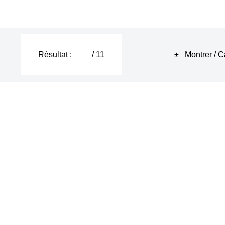
Résultat :
/ 11
± Montrer / C
noncé
s prononcé
m.
en compris !
ne catastrophe.
faire cela.
hance !
au.