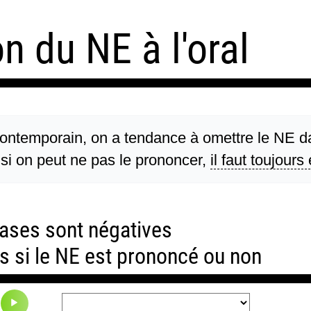
n du NE à l'oral
contemporain, on a tendance à omettre le NE d
i on peut ne pas le prononcer,
il faut toujours
ases sont négatives
es si le NE est prononcé ou non