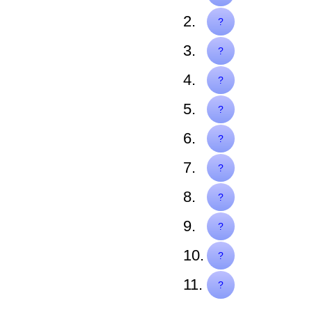
2.
Vous n'avez rien com
?
3.
Ce n'est pas une ca
?
4.
Je ne peux pas faire
?
5.
Il n'a pas de chance
?
6.
Tu n'es pas beau.
?
7.
Il ne dit pas la vérité
?
8.
Ils n'ont pas de voit
?
9.
On ne m'a rien dit.
?
10.
Elles n'ont pas ente
?
11.
Tu ne connais pas le
?