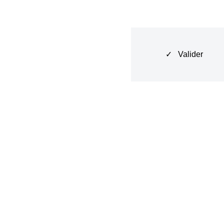
✓ Valider
Le NE est pro
Le NE n'est pa
Je n'ai pas fai
Vous n'avez ri
Ce n'est pas u
Je ne peux pas 
Il n'a pas de c
Tu n'es pas be