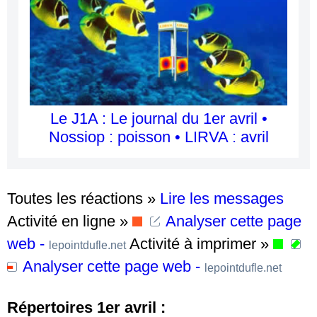
Le J1A : Le journal du 1er avril •
Nossiop : poisson • LIRVA : avril
Toutes les réactions »
Lire les messages
Activité en ligne »
Analyser cette page
web -
Activité à imprimer »
lepointdufle.net
Analyser cette page web -
lepointdufle.net
Répertoires 1er avril :