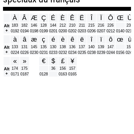
À
Â
Æ
Ç
É
È
Ê
Ë
Î
Ï
Ô
Œ
Ù
183
182
146
128
144
212
210
211
215
216
226
235
Alt
+
0192
0194
0198
0199
0201
0200
0202
0203
0206
0207
0212
0140
0217
à
â
æ
ç
é
è
ê
ë
î
ï
ô
œ
ù
133
131
145
135
130
138
136
137
140
139
147
151
Alt
+
0224
0226
0230
0231
0233
0232
0234
0235
0238
0239
0244
0156
0249
«
»
€
$
£
¥
174
175
36
156
157
Alt
+
0171
0187
0128
0163
0165