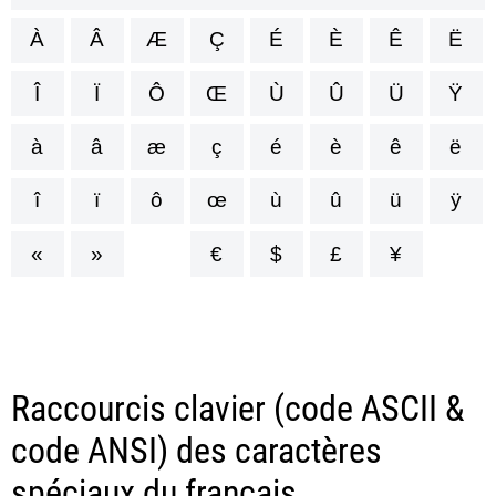
À
Â
Æ
Ç
É
È
Ê
Ë
Î
Ï
Ô
Œ
Ù
Û
Ü
Ÿ
à
â
æ
ç
é
è
ê
ë
î
ï
ô
œ
ù
û
ü
ÿ
«
»
€
$
£
¥
Raccourcis clavier (code ASCII &
code ANSI) des caractères
spéciaux du français