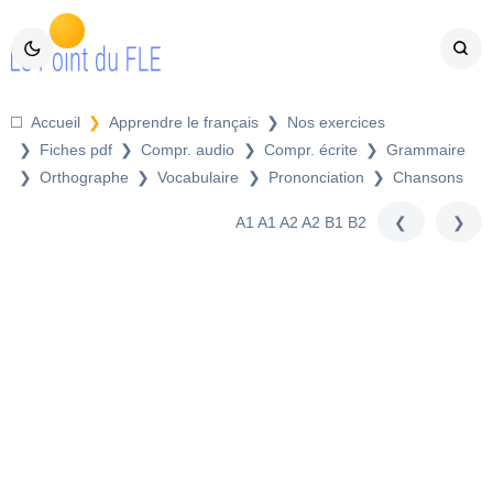
Compr. audio
Compr. écrite
Grammaire
Orthographe
Vocabulaire
Prononciation
Chansons
précédent
suiva
A1
A1 A2
A2
B1
B2