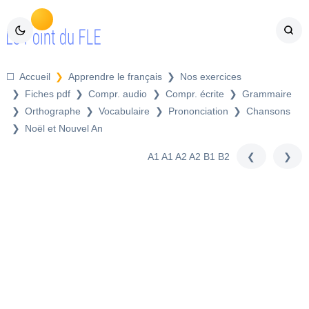
Compr. audio
Compr. écrite
Grammaire
Orthographe
Vocabulaire
Prononciation
Chansons
Noël et Nouvel An
A1
A1 A2
A2
B1
B2