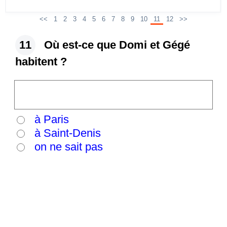
<<
1
2
3
4
5
6
7
8
9
10
11
12
>>
11
Où est-ce que Domi et Gégé
habitent ?
à Paris
à Saint-Denis
on ne sait pas