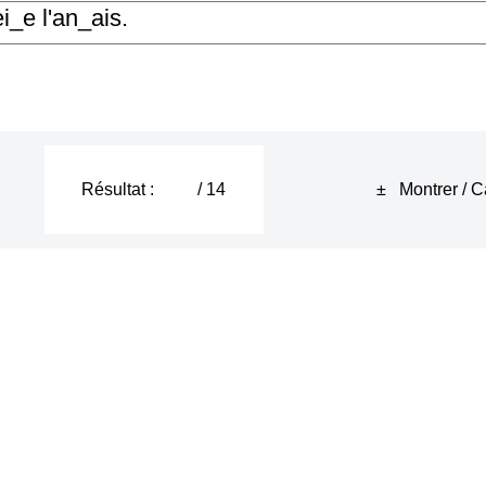
Résultat :
/ 14
± Montrer / C
nce [ʒ] comme dans GIRAFE
nce [g] comme dans GOLF
once [ɲ] comme dans MONTAGNE
azines.
n bel oiseau blanc.
ù sont les
gu
irlandes ?