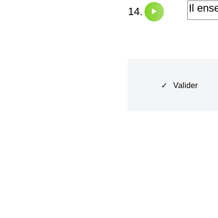
14.
✓ Valider
Revoir la règle
Le G se prono
Le G se prono
Le G se pron
Je lis des ma
g
Le cy
gn
e est u
C'est Noël ! O