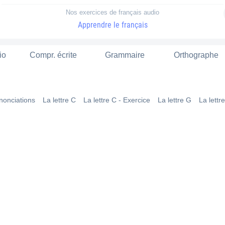
Nos exercices de français audio
Apprendre le français
io
Compr. écrite
Grammaire
Orthographe
nonciations
La lettre C
La lettre C - Exercice
La lettre G
La lettr