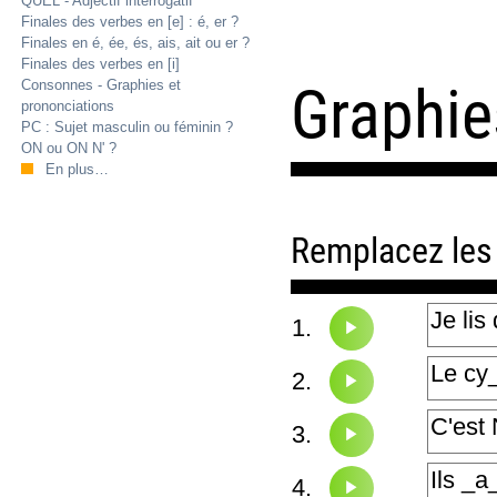
QUEL - Adjectif interrogatif
Finales des verbes en
[e]
: é, er ?
Finales en é, ée, és, ais, ait ou er ?
Finales des verbes en
[i]
Graphies
Consonnes - Graphies et
prononciations
PC : Sujet masculin ou féminin ?
ON ou ON N' ?
En plus…
Remplacez les t
1.
2.
3.
4.