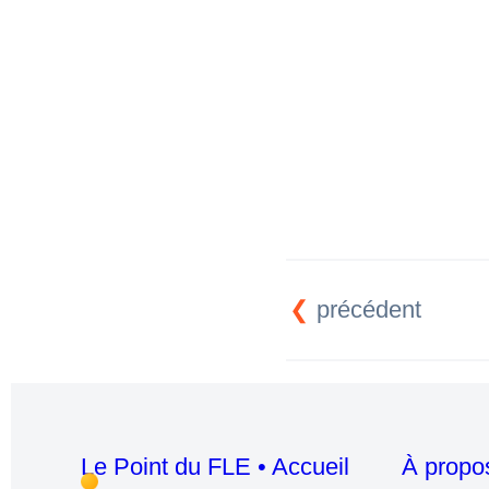
Ils
g
a
gn
ent de l
Nous déména
Ce se
gm
ent a
Parler plusieur
N'oublie pas de
Cette ba
gu
e ap
Il est fati
gu
é, i
Pour
gu
érir, 
précédent
Ils viennent du
Il était inconsc
Il ensei
gn
e l'an
Le Point du FLE • Accueil
À propo