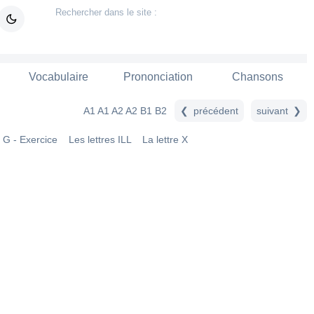
Vocabulaire
Prononciation
Chansons
précédent
suiv
A1
A1 A2
A2
B1
B2
e G - Exercice
Les lettres ILL
La lettre X