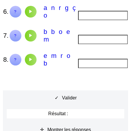
a
n
r
g
ç
6.
garçon
?
o
b
b
o
e
7.
bombe
?
m
e
m
r
o
8.
ombre
?
b
✓ Valider
Résultat :
✛ Montrer les réponses