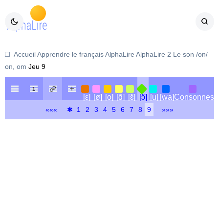
Accueil
Apprendre le français
AlphaLire
AlphaLire 2
Le son /on/
on, om
Jeu 9
[ε]
[ø]
[o]
[ɑ̃]
[ɛ̃]
[ɔ̃]
[u]
[wa]
Consonnes
«««
1
2
3
4
5
6
7
8
9
»»»