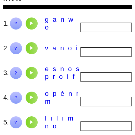
g
a
n
w
1.
wagon
?
o
2.
v
a
n
o
i
avion
?
e
s
n
o
s
3.
profession
?
p
r
o
i
f
o
p
é
n
r
4.
prénom
?
m
l
i
l
i
m
5.
million
?
n
o