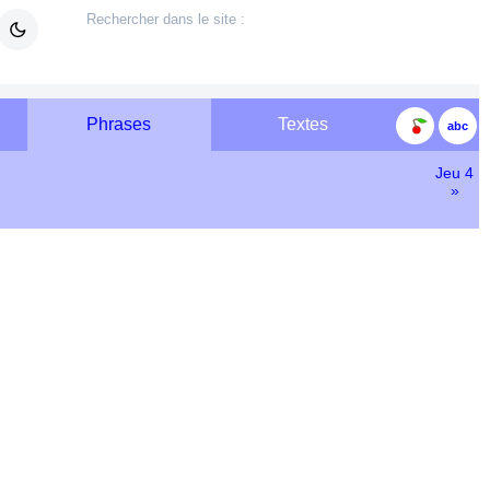
Phrases
Textes
Jeu 4
»