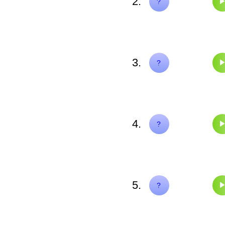
2.
Il rit.
?
3.
Marc a des idées.
?
4.
Elle a perdu du t
?
5.
Il parle de sa tata
?