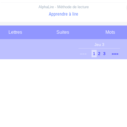
AlphaLire - Méthode de lecture
Apprendre à lire
Lettres
Suites
Mots
Jeu 3
«««
1
2
3
»»»