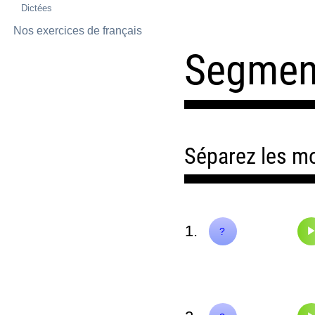
Dictées
Nos exercices de français
Segment
Séparez les mo
1.
Il imagine.
?