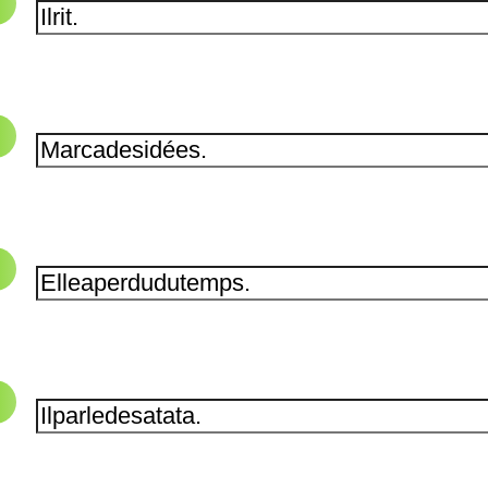
emps.
.