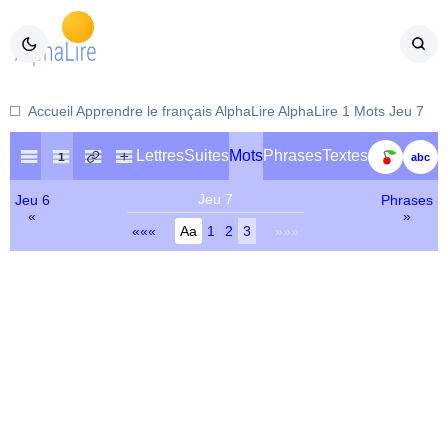
Accueil
Apprendre le français
AlphaLire
AlphaLire 1
Mots
Jeu 7
Lettres
Suites
Mots
Phrases
Textes
Jeu 7
Jeu 6
Phrases
«
»
«««
1
2
3
»»»