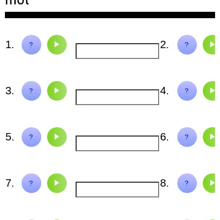
1.
2.
table
tomate
?
?
3.
4.
piano
ravi
?
?
5.
6.
livre
arbre
?
?
7.
8.
perdre
cartable
?
?