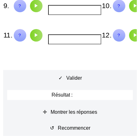
9.
10.
partira
sportif
?
?
11.
12.
venir
nuage
?
?
✓ Valider
Résultat :
✛ Montrer les réponses
↺ Recommencer