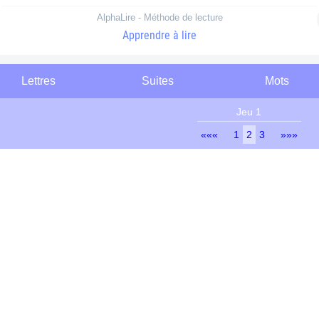
AlphaLire - Méthode de lecture
Apprendre à lire
Lettres
Suites
Mots
Jeu 1
«««
1
2
3
»»»