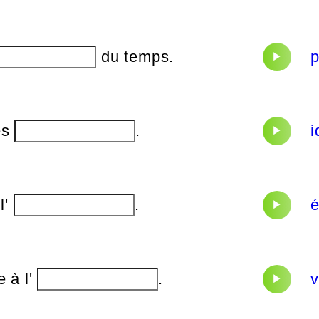
du temps.
es
.
i
 l'
.
e à l'
.
v