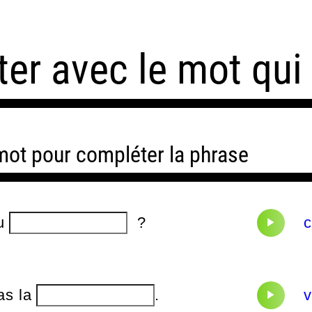
er avec le mot qui
 mot pour compléter la phrase
du
?
c
pas la
.
v