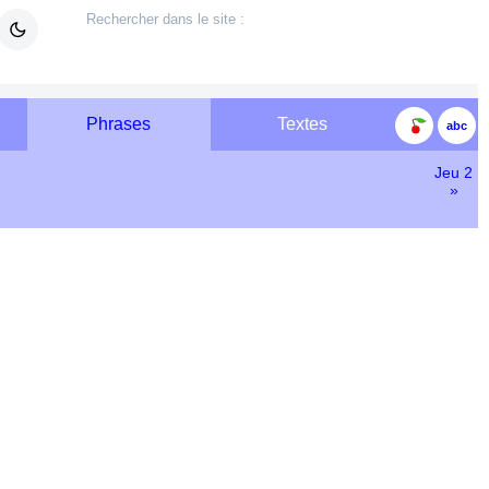
Phrases
Textes
Jeu 2
»