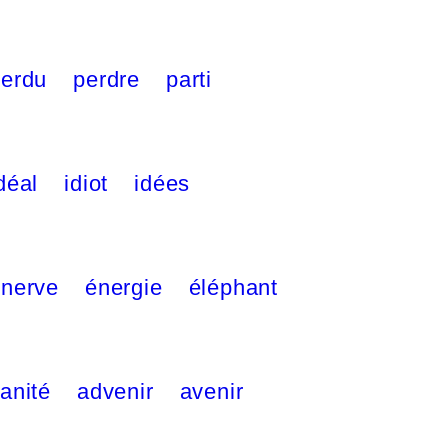
perdu
perdre
parti
déal
idiot
idées
énerve
énergie
éléphant
anité
advenir
avenir